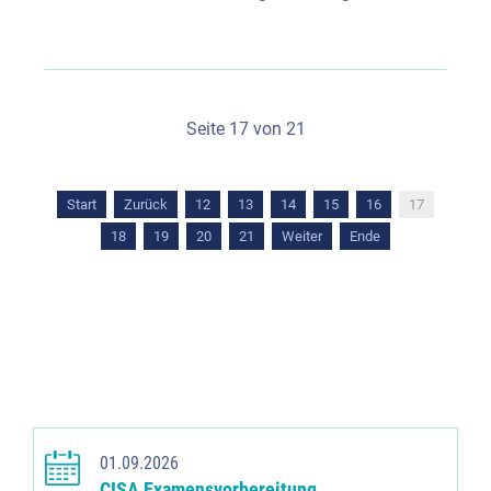
Seite 17 von 21
Start
Zurück
12
13
14
15
16
17
18
19
20
21
Weiter
Ende
01.09.2026
CISA Examensvorbereitung