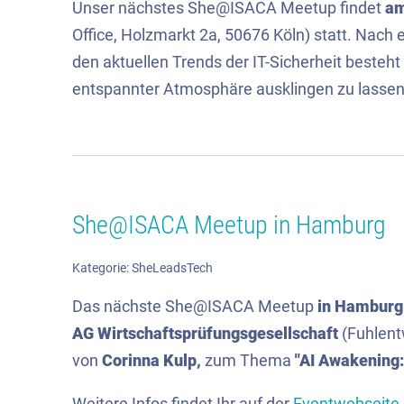
Unser nächstes She@ISACA Meetup findet
a
Office, Holzmarkt 2a, 50676 Köln) statt. Nach
den aktuellen Trends der IT-Sicherheit besteh
entspannter Atmosphäre ausklingen zu lassen. 
She@ISACA Meetup in Hamburg
Kategorie:
SheLeadsTech
Das nächste She@ISACA Meetup
in Hamburg
AG Wirtschaftsprüfungsgesellschaft
(Fuhlent
von
Corinna Kulp,
zum Thema
"AI Awakening:
Weitere Infos findet Ihr auf der
Eventwebseite
.