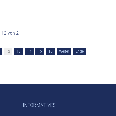
e 12 von 21
12
13
14
15
16
Weiter
Ende
INFORMATIVES