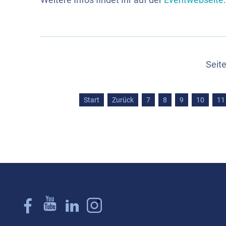
Seit
Start
Zurück
7
8
9
10
11