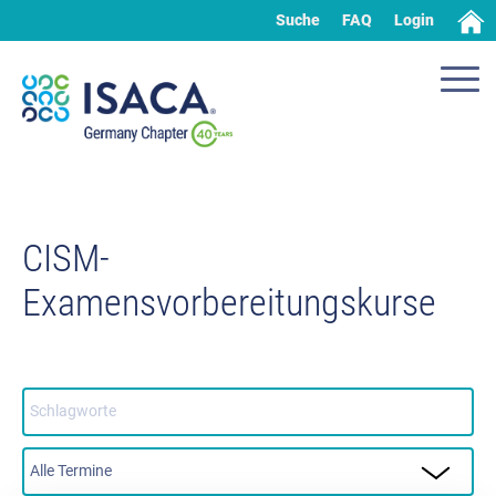
Suche
FAQ
Login
CISM-
Examensvorbereitungskurse