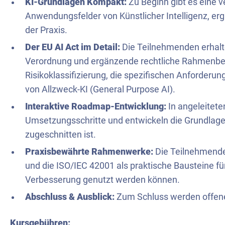
KI-Grundlagen Kompakt:
Zu Beginn gibt es eine v
Anwendungsfelder von Künstlicher Intelligenz, er
der Praxis.
Der EU AI Act im Detail:
Die Teilnehmenden erhalten
Verordnung und ergänzende rechtliche Rahmenbe
Risikoklassifizierung, die spezifischen Anforder
von Allzweck-KI (General Purpose AI).
Interaktive Roadmap-Entwicklung:
In angeleitete
Umsetzungsschritte und entwickeln die Grundlage
zugeschnitten ist.
Praxisbewährte Rahmenwerke:
Die Teilnehmenden
und die ISO/IEC 42001 als praktische Bausteine f
Verbesserung genutzt werden können.
Abschluss & Ausblick:
Zum Schluss werden offene
Kursgebühren: