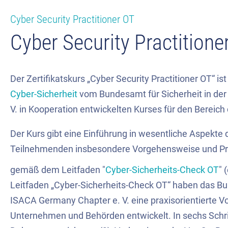
Cyber Security Practitioner OT
Cyber Security Practitione
Der Zertifikatskurs „
Cyber
Security
Practi
ti
oner
OT
“
is
Cyber-Sicherheit
vom Bundesamt für Sicherheit in de
V. in Kooperation entwickelt
en Kurses
für den Bereich 
Der Kurs gibt eine Einführung in wesentliche Aspekte 
Teilnehmenden insbesondere Vorgehensweise und Prin
gemäß dem Leitfaden "
Cyber-Sicherheits-Check OT
" 
Leitfaden „Cyber-Sicherheits-Check OT“ haben das Bun
ISACA Germany Chapter e. V. eine praxisorientierte V
Unternehmen und Behörden entwickelt. In sechs Schrit