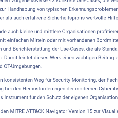
ebenen Vorgehensweise 42 konkrete Use-Cases, die ver
zur Handhabung von typischen Erkennungsproblemen w
r als auch erfahrene Sicherheitsprofis wertvolle Hilf
de auch kleine und mittlere Organisationen profitie
 mit einfachen Mitteln oder mit vorhandenen Bordmitt
n und Berichterstattung der Use-Cases, die als Standa
. Damit leistet dieses Werk einen wichtigen Beitrag 
 und OT-Umgebungen.
nen konsistenten Weg für Security Monitoring, der F
zung bei den Herausforderungen der modernen Cyberabw
 als Instrument für den Schutz der eigenen Organisatio
für den MITRE ATT&CK Navigator Version 15 zur Visual