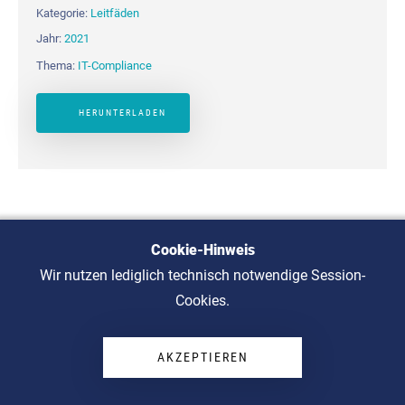
Kategorie:
Leitfäden
Jahr:
2021
Thema:
IT-Compliance
HERUNTERLADEN
Cookie-Hinweis
Wir nutzen lediglich technisch notwendige Session-
Cookies.
KPI - Bewertung der Leistung eines
ISMS durch Schlüsselindikatoren
AKZEPTIEREN